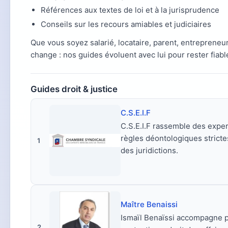
Références aux textes de loi et à la jurisprudence
Conseils sur les recours amiables et judiciaires
Que vous soyez salarié, locataire, parent, entrepreneur
change : nos guides évoluent avec lui pour rester fiable
Guides droit & justice
C.S.E.I.F
C.S.E.I.F rassemble des exper
règles déontologiques strict
1
des juridictions.
Maître Benaissi
Ismaïl Benaïssi accompagne par
2