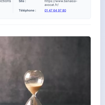
ictions
Site :
https://www.benaissi-
avocat.fr/
Téléphone :
01 47 64 97 80