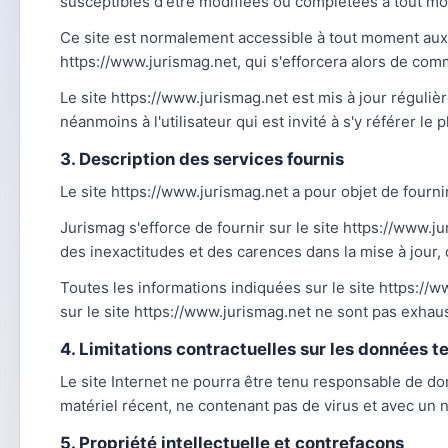
susceptibles d'être modifiées ou complétées à tout mom
Ce site est normalement accessible à tout moment aux 
https://www.jurismag.net, qui s'efforcera alors de comm
Le site https://www.jurismag.net est mis à jour réguli
néanmoins à l'utilisateur qui est invité à s'y référer l
3. Description des services fournis
Le site https://www.jurismag.net a pour objet de fourni
Jurismag s'efforce de fournir sur le site https://www.j
des inexactitudes et des carences dans la mise à jour, q
Toutes les informations indiquées sur le site https://ww
sur le site https://www.jurismag.net ne sont pas exhau
4. Limitations contractuelles sur les données 
Le site Internet ne pourra être tenu responsable de domma
matériel récent, ne contenant pas de virus et avec un 
5. Propriété intellectuelle et contrefaçons