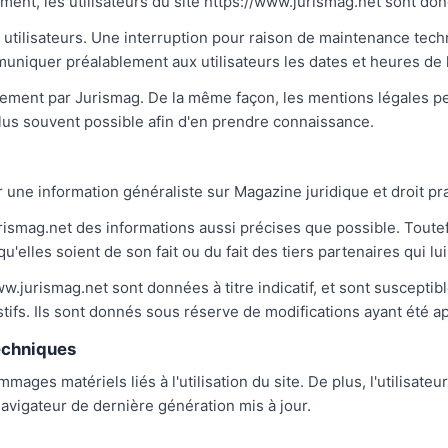
ent, les utilisateurs du site https://www.jurismag.net sont donc
utilisateurs. Une interruption pour raison de maintenance tech
uniquer préalablement aux utilisateurs les dates et heures de l
èrement par Jurismag. De la même façon, les mentions légales p
e plus souvent possible afin d'en prendre connaissance.
r une information généraliste sur Magazine juridique et droit pr
urismag.net des informations aussi précises que possible. Toute
u'elles soient de son fait ou du fait des tiers partenaires qui lu
w.jurismag.net sont données à titre indicatif, et sont susceptib
stifs. Ils sont donnés sous réserve de modifications ayant été a
techniques
ges matériels liés à l'utilisation du site. De plus, l'utilisateu
navigateur de dernière génération mis à jour.