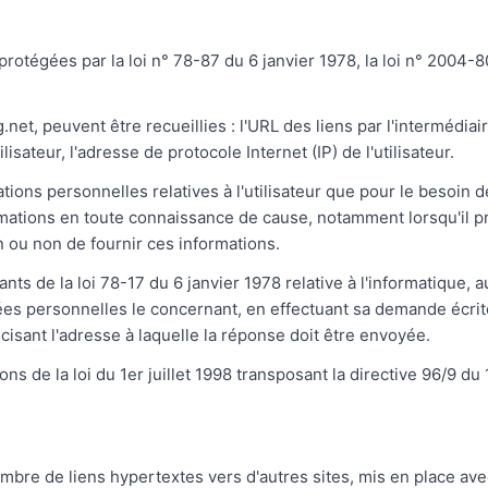
tégées par la loi n° 78-87 du 6 janvier 1978, la loi n° 2004-80
g.net, peuvent être recueillies : l'URL des liens par l'intermédiai
isateur, l'adresse de protocole Internet (IP) de l'utilisateur.
tions personnelles relatives à l'utilisateur que pour le besoin d
ormations en toute connaissance de cause, notamment lorsqu'il pr
on ou non de fournir ces informations.
s de la loi 78-17 du 6 janvier 1978 relative à l'informatique, aux
nnées personnelles le concernant, en effectuant sa demande écri
récisant l'adresse à laquelle la réponse doit être envoyée.
 de la loi du 1er juillet 1998 transposant la directive 96/9 du 
ombre de liens hypertextes vers d'autres sites, mis en place av